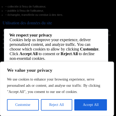
– collectée à l’insu de l’utilisateur,
– publiée à l’insu de l’utilisateur,
– échangée, transférée ou vendue à des tiers.
Utilisation des données du site
Tous droits réservés. La reproduction du contenu de ce site web, en tout ou en partie,
We respect your privacy
est interdite sans la permission écrite de l’auteur (sauf mention particulière). Tout autre
Cookies help us improve your experience, deliver
matériel contenu sur ce site ne nous
appartenant pas : photos, textes, images, codes sources, logos, noms de produits ou
personalized content, and analyze traffic. You can
marques citées, etc., est la propriété de leurs détenteurs respectifs.
choose which cookies to allow by clicking
Customize
.
Click
Accept All
to consent or
Reject All
to decline
non-essential cookies.
We value your privacy
Customize
We use cookies to enhance your browsing experience, serve
Reject All
personalised ads or content, and analyse our traffic. By clicking
"Accept All", you consent to our use of cookies.
Accept All
Customise
Reject All
Accept All
Powered by